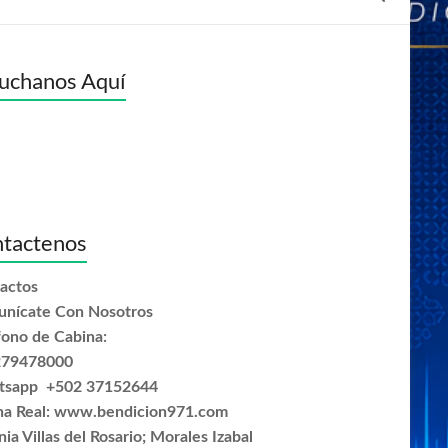
uchanos Aquí
tactenos
actos
nícate Con Nosotros
fono de Cabina:
279478000
tsapp +502 37152644
na Real: www.bendicion971.com
ia Villas del Rosario; Morales Izabal