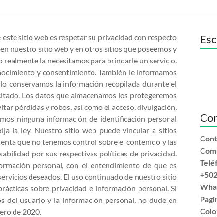
e este sitio web es respetar su privacidad con respecto
Esc
en nuestro sitio web y en otros sitios que poseemos y
 realmente la necesitamos para brindarle un servicio.
onocimiento y consentimiento. También le informamos
olo conservamos la información recopilada durante el
licitado. Los datos que almacenamos los protegeremos
tar pérdidas y robos, así como el acceso, divulgación,
Con
imos ninguna información de identificación personal
ja la ley. Nuestro sitio web puede vincular a sitios
Cont
enta que no tenemos control sobre el contenido y las
Comu
abilidad por sus respectivas políticas de privacidad.
Telé
nformación personal, con el entendimiento de que es
+50
ervicios deseados. El uso continuado de nuestro sitio
ácticas sobre privacidad e información personal. Si
Wha
 del usuario y la información personal, no dude en
Pagi
enero de 2020.
Colon