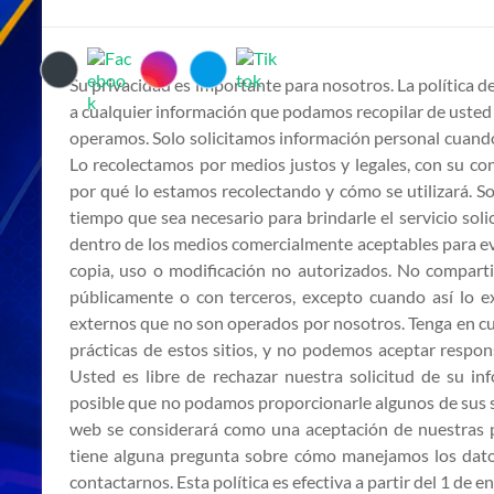
Bendición
971
Su privacidad es importante para nosotros. La política d
Una
a cualquier información que podamos recopilar de usted 
Radio
operamos. Solo solicitamos información personal cuando
Para
Lo recolectamos por medios justos y legales, con su c
Todos!
por qué lo estamos recolectando y cómo se utilizará. S
tiempo que sea necesario para brindarle el servicio so
dentro de los medios comercialmente aceptables para evi
copia, uso o modificación no autorizados. No compart
públicamente o con terceros, excepto cuando así lo exi
externos que no son operados por nosotros. Tenga en cu
prácticas de estos sitios, y no podemos aceptar respons
Usted es libre de rechazar nuestra solicitud de su i
posible que no podamos proporcionarle algunos de sus s
web se considerará como una aceptación de nuestras pr
tiene alguna pregunta sobre cómo manejamos los datos
contactarnos. Esta política es efectiva a partir del 1 de 